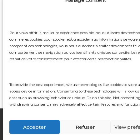
Manage Consent
En suivant le cours sinueux de la rivièr
du parcours. Ces îles peuvent devenir 
beauté naturelle environnante. Le voy
Les petits villages riverains, les marina
Pour vous offrir la meilleure expérience possible, nous utilisons des techno
de la région. La rivière des Outaouais,
comme les cookies pour stocker et/ou accéder aux informations de votre 
acceptant ces technologies, vous nous autorisez à traiter des données tell
y compris la vue sur les collines des
Lau
comportement de navigation ou vos identifiants uniques sur ce site. Le re
retrait de votre consentement peut affecter certaines fonctionnalités.
En résumé, une excursion en bateau d
sérénité des eaux avec la découverte 
nouvelles perspectives, faisant de cette
To provide the best experiences, we use technologies like cookies to store 
access device information. Consenting to these technologies will allow us
data such as browsing behavior or unique IDs on this site. Not consenting
withdrawing consent, may adversely affect certain features and function
Accepter
Refuser
View pref