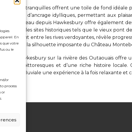
e, les eaux tranquilles offrent une toile de fond idéale
des points d’ancrage idylliques, permettant aux plaisa
age en bateau depuis Hawkesbury offre également des 
s animées et les sites historiques tels que le vieux pont d
logies
 en serpentant entre les rives verdoyantes, révèle progr
appareil. En
es que votre
rentides
et la silhouette imposante du
Château Monteb
fus ou le
epuis Hawkesbury sur la rivière des Outaouais offre u
de sites pittoresques et d’une riche histoire locale. 
 aventure fluviale une expérience à la fois relaxante et 
and/or
 to process
 or
s.
erences