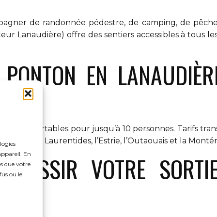
gner de randonnée pédestre, de camping, de pêche ou
r Lanaudière) offre des sentiers accessibles à tous les
 PONTON EN LANAUDIÈR
S
tons confortables pour jusqu’à 10 personnes. Tarifs tra
ement les Laurentides, l’Estrie, l’Outaouais et la Montér
logies
appareil. En
 RÉUSSIR VOTRE SORTI
es que votre
fus ou le