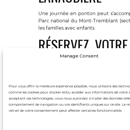
Une journée en ponton peut s’accompa
Parc national du Mont-Tremblant (secteu
les familles avec enfants.
RÉSERVEZ VOTRE
DES QUATRE LAC
Manage Consent
Location des Quatre Lacs offre des pon
de sécurité fourni. Nous desservons égal
Pour vous offrir la meilleure expérience possible, nous utilisons des techno
comme les cookies pour stocker et/ou accéder aux informations de votre 
CONSEILS POUR
acceptant ces technologies, vous nous autorisez à traiter des données tell
comportement de navigation ou vos identifiants uniques sur ce site. Le re
LANAUDIÈRE
retrait de votre consentement peut affecter certaines fonctionnalités.